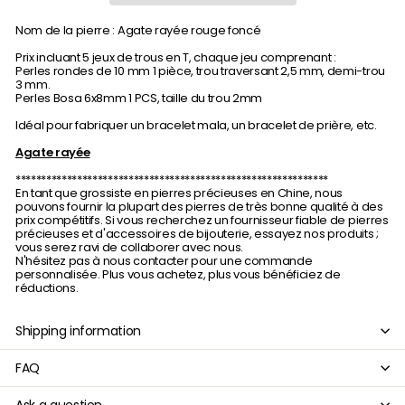
Nom de la pierre : Agate rayée rouge foncé
Prix ​​incluant 5 jeux de trous en T, chaque jeu comprenant :
Perles rondes de 10 mm 1 pièce, trou traversant 2,5 mm, demi-trou
3 mm.
Perles Bosa 6x8mm 1 PCS, taille du trou 2mm
Idéal pour fabriquer un bracelet mala, un bracelet de prière, etc.
Agate rayée
*************************************************************
En tant que grossiste en pierres précieuses en Chine, nous
pouvons fournir la plupart des pierres de très bonne qualité à des
prix compétitifs. Si vous recherchez un fournisseur fiable de pierres
précieuses et d'accessoires de bijouterie, essayez nos produits ;
vous serez ravi de collaborer avec nous.
N'hésitez pas à nous contacter pour une commande
personnalisée. Plus vous achetez, plus vous bénéficiez de
réductions.
Shipping information
FAQ