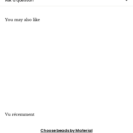

Ask a question
You may also like
Lot de 5 perles en agate
à rayures rouge foncé
de 10 mm avec trou en T,
perles cônes Guru Mala
$
$9
50
9
.
5
0
Vu récemment
Choose beads by Material