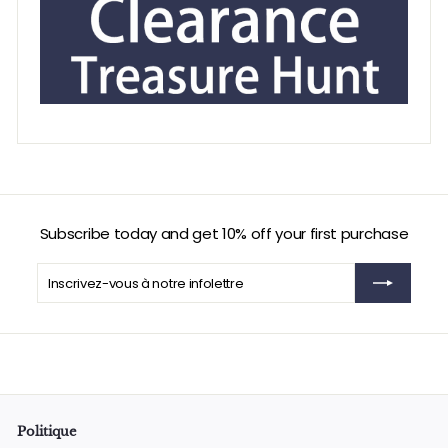
Subscribe today and get 10% off your first purchase
Inscrivez-
S'inscrire
vous
à
notre
infolettre
Politique