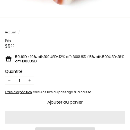
Accueil
/
Prix
Prix
$9.50
$9
50
régulier
50USD < 10% off<100USD<12% off<300USD<15% off<500USD<18%
off<1000USD
Quantité
−
+
Frais d'expédition
calculés lors du passage à la caisse.
Ajouter au panier